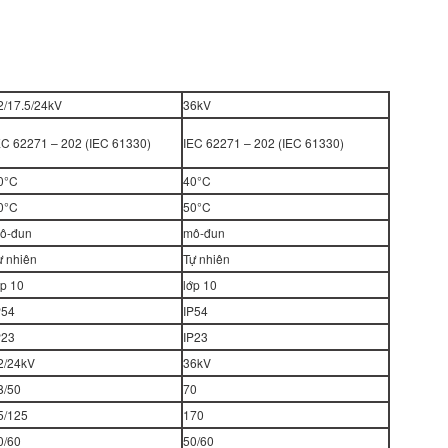
2/17.5/24kV
36kV
EC 62271 – 202 (IEC 61330)
IEC 62271 – 202 (IEC 61330)
0°C
40°C
0°C
50°C
ô-đun
mô-đun
ự nhiên
Tự nhiên
ớp 10
lớp 10
P54
IP54
P23
IP23
2/24kV
36kV
8/50
70
5/125
170
0/60
50/60