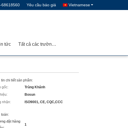
3-68618560
Yêu cầu báo giá
Vietnamese
in tức
Tất cả các trường hợp
tin chi tiết sản phẩm:
 gốc:
Trùng Khánh
hiệu:
Bosun
 nhận:
ISO9001, CE, CQC,CCC
 toán:
ợng đặt hàng
1
iểu: