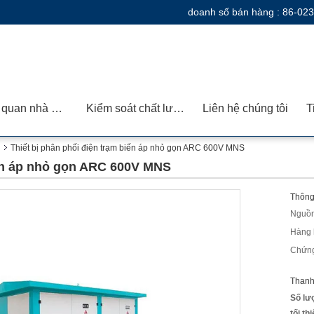
doanh số bán hàng :
86-02
Tham quan nhà máy
Kiểm soát chất lượng
Liên hệ chúng tôi
T
Thiết bị phân phối điện trạm biến áp nhỏ gọn ARC 600V MNS
iến áp nhỏ gọn ARC 600V MNS
Thông 
Nguồn
Hàng 
Chứng
Thanh
Số lư
tối th