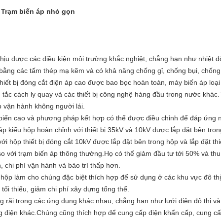
S Trạm biến áp nhỏ gọn
hịu được các điều kiện môi trường khắc nghiệt, chẳng hạn như nhiệt đ
ằng các tấm thép mạ kẽm và có khả năng chống gỉ, chống bụi, chống
thiết bị đóng cắt điện áp cao được bao bọc hoàn toàn, máy biến áp loại
 tắc cách ly quay và các thiết bị công nghệ hàng đầu trong nước khác.
p vận hành không người lái.
biến cao và phương pháp kết hợp có thể được điều chỉnh để đáp ứng n
p kiểu hộp hoàn chỉnh với thiết bị 35kV và 10kV được lắp đặt bên tro
i hộp thiết bị đóng cắt 10kV được lắp đặt bên trong hộp và lắp đặt thiế
so với trạm biến áp thông thường.Họ có thể giảm đầu tư tới 50% và thu
 chi phí vận hành và bảo trì thấp hơn.
 hộp làm cho chúng đặc biệt thích hợp để sử dụng ở các khu vực đô th
ối thiểu, giảm chi phí xây dựng tổng thể.
 rãi trong các ứng dụng khác nhau, chẳng hạn như lưới điện đô thị v
 điện khác.Chúng cũng thích hợp để cung cấp điện khẩn cấp, cung cấp 