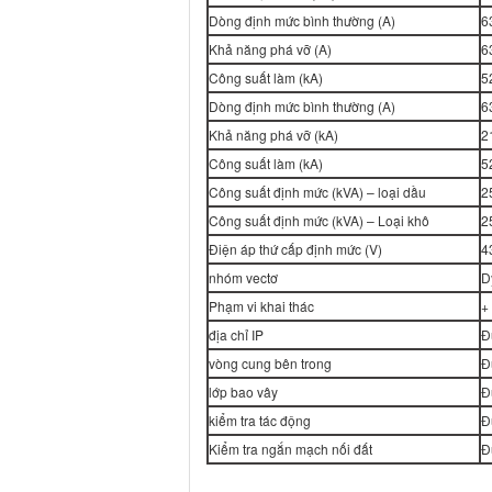
Dòng định mức bình thường (A)
6
Khả năng phá vỡ (A)
6
Công suất làm (kA)
5
Dòng định mức bình thường (A)
6
Khả năng phá vỡ (kA)
2
Công suất làm (kA)
5
Công suất định mức (kVA) – loại dầu
2
Công suất định mức (kVA) – Loại khô
2
Điện áp thứ cấp định mức (V)
4
nhóm vectơ
D
Phạm vi khai thác
+
địa chỉ IP
Đ
vòng cung bên trong
Đ
lớp bao vây
Đ
kiểm tra tác động
Đ
Kiểm tra ngắn mạch nối đất
Đ