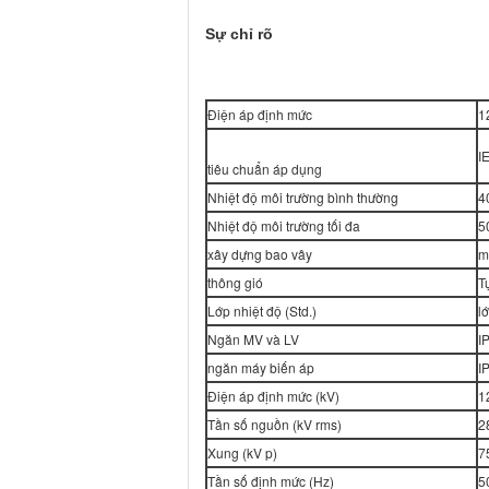
Sự chỉ rõ
Điện áp định mức
1
I
tiêu chuẩn áp dụng
Nhiệt độ môi trường bình thường
4
Nhiệt độ môi trường tối đa
5
xây dựng bao vây
m
thông gió
T
Lớp nhiệt độ (Std.)
l
Ngăn MV và LV
I
ngăn máy biến áp
I
Điện áp định mức (kV)
1
Tần số nguồn (kV rms)
2
Xung (kV p)
7
Tần số định mức (Hz)
5