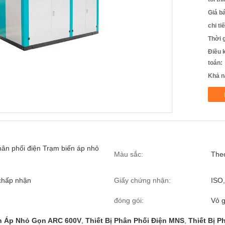
Giá b
chi ti
Thời 
Điều 
toán:
Khả n
phân phối điện Trạm biến áp nhỏ
Màu sắc:
The
chấp nhận
Giấy chứng nhận:
ISO
đóng gói:
Vỏ 
n Áp Nhỏ Gọn ARC 600V
,
Thiết Bị Phân Phối Điện MNS
,
Thiết Bị P