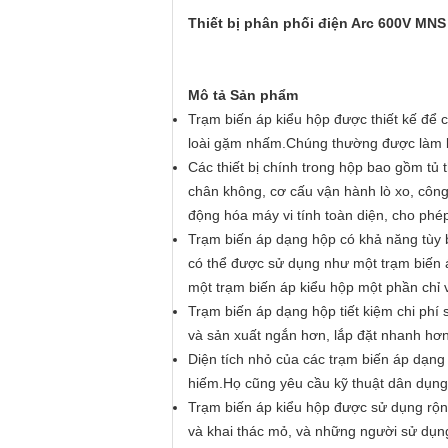
Thiết bị phân phối điện Arc 600V MN
Mô tả Sản phẩm
Trạm biến áp kiểu hộp được thiết kế để c
loài gặm nhấm.Chúng thường được làm b
Các thiết bị chính trong hộp bao gồm tủ 
chân không, cơ cấu vận hành lò xo, công
động hóa máy vi tính toàn diện, cho phé
Trạm biến áp dạng hộp có khả năng tùy 
có thể được sử dụng như một trạm biến á
một trạm biến áp kiểu hộp một phần chỉ vớ
Trạm biến áp dạng hộp tiết kiệm chi phí 
và sản xuất ngắn hơn, lắp đặt nhanh hơn,
Diện tích nhỏ của các trạm biến áp dạng
hiếm.Họ cũng yêu cầu kỹ thuật dân dụng t
Trạm biến áp kiểu hộp được sử dụng rộng
và khai thác mỏ, và những người sử dụng