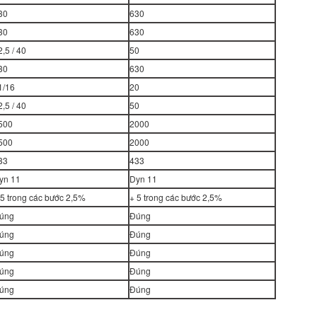
30
630
30
630
2,5 / 40
50
30
630
1/16
20
2,5 / 40
50
500
2000
500
2000
33
433
yn 11
Dyn 11
 5 trong các bước 2,5%
+ 5 trong các bước 2,5%
úng
Đúng
úng
Đúng
úng
Đúng
úng
Đúng
úng
Đúng