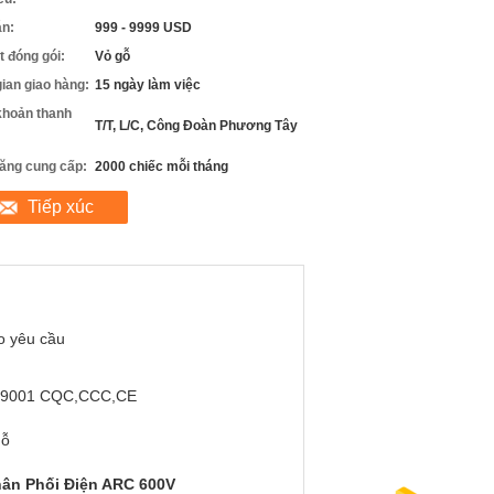
án:
999 - 9999 USD
ết đóng gói:
Vỏ gỗ
gian giao hàng:
15 ngày làm việc
khoản thanh
T/T, L/C, Công Đoàn Phương Tây
ăng cung cấp:
2000 chiếc mỗi tháng
Tiếp xúc
o yêu cầu
,9001 CQC,CCC,CE
gỗ
hân Phối Điện ARC 600V