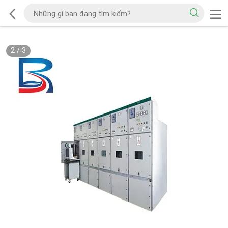
2
/
3