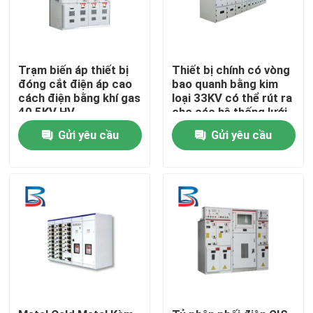
Trạm biến áp thiết bị
Thiết bị chính có vòng
đóng cắt điện áp cao
bao quanh bằng kim
cách điện bằng khí gas
loại 33KV có thể rút ra
40,5KV HV
cho các hệ thống lưới
điện
Gửi yêu cầu
Gửi yêu cầu
Nhà
Sản phẩm
Về chúng tôi