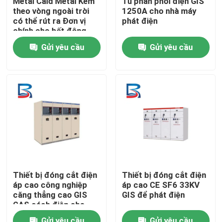
Metal Cald Metal Kèm
Tủ phân phối điện GIS
theo vòng ngoài trời
1250A cho nhà máy
có thể rút ra Đơn vị
phát điện
Tham quan nhà máy
chính cho bất động
sản
Gửi yêu cầu
Gửi yêu cầu
Kiểm soát chất lượng
Liên hệ chúng tôi
Tin tức
Tất cả các trường hợp
Thiết bị đóng cắt điện
Thiết bị đóng cắt điện
áp cao công nghiệp
áp cao CE SF6 33KV
Yêu cầu báo giá
căng thẳng cao GIS
GIS để phát điện
GAS cách điện cho
trạm biến áp
thiết bị đóng cắt điện áp cao
Gửi yêu cầu
Gửi yêu cầu