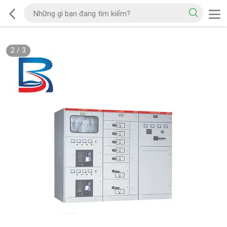
2
/
3