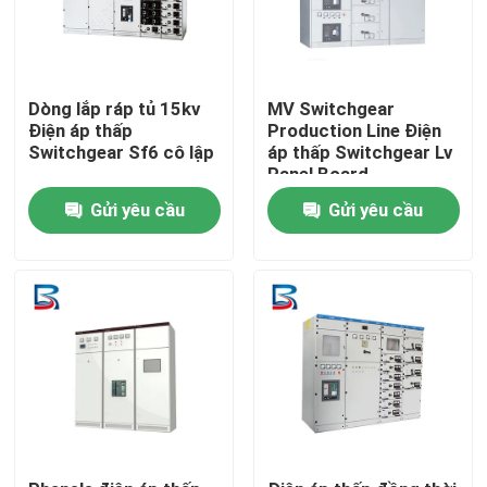
Dòng lắp ráp tủ 15kv
MV Switchgear
Điện áp thấp
Production Line Điện
Switchgear Sf6 cô lập
áp thấp Switchgear Lv
Panel Board
Gửi yêu cầu
Gửi yêu cầu
Nhà
Sản phẩm
Về chúng tôi