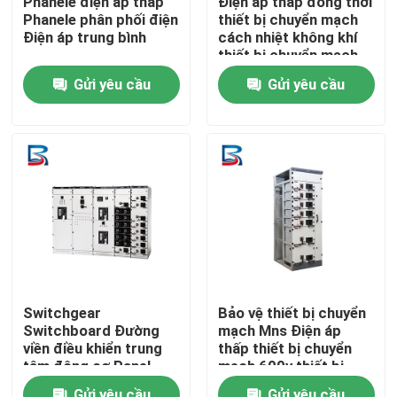
Phanele điện áp thấp
Điện áp thấp đồng thời
Phanele phân phối điện
thiết bị chuyển mạch
Điện áp trung bình
cách nhiệt không khí
Tham quan nhà máy
thiết bị chuyển mạch
ngoài trời
Gửi yêu cầu
Gửi yêu cầu
Kiểm soát chất lượng
Liên hệ chúng tôi
Tin tức
Tất cả các trường hợp
Switchgear
Bảo vệ thiết bị chuyển
Switchboard Đường
mạch Mns Điện áp
Yêu cầu báo giá
viền điều khiển trung
thấp thiết bị chuyển
tâm động cơ Panel
mạch 600v thiết bị
Power Distribution
chuyển mạch
thiết bị đóng cắt điện áp cao
Gửi yêu cầu
Gửi yêu cầu